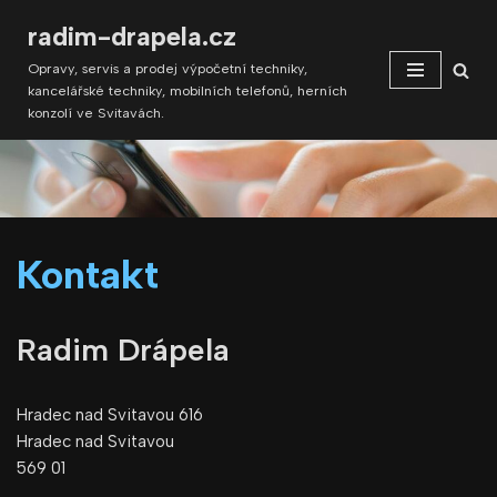
radim-drapela.cz
Přeskočit
Opravy, servis a prodej výpočetní techniky,
na
kancelářské techniky, mobilních telefonů, herních
obsah
konzolí ve Svitavách.
Kontakt
Radim Drápela
Hradec nad Svitavou 616
Hradec nad Svitavou
569 01